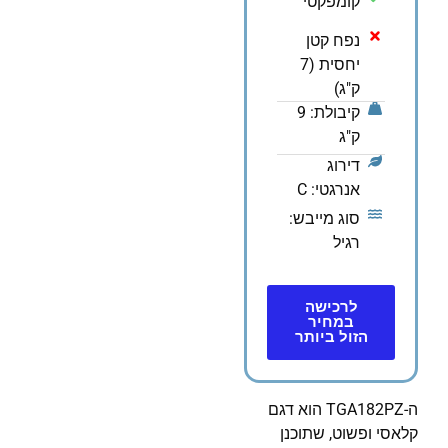
קומפקטי
נפח קטן
יחסית (7
ק"ג)
קיבולת: 9
ק"ג
דירוג
אנרגטי: C
סוג מייבש:
רגיל
לרכישה
במחיר
הזול ביותר
ה-TGA182PZ הוא דגם
קלאסי ופשוט, שתוכנן