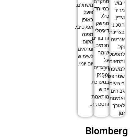
מתקדם
ייבוש
משתלם,
במיוחד,
מהיר
פועל
כולל
ועדין,
באופן
ממשק
חסכוני
אפקטיבי,
דיגיטלי
בצריכת
מפנה
וחיבורים
אנרגיה
מקום
חכמים,
וקל
ומתאים
שומר
לתפעול,
לשימוש
על
ומתאים
יום-יומי.
הבגדים
למשפחות
ומפנק
שמחפשות
במערכת
ביצועים
ייבוש
גבוהים
מותאמת
ואמינות
וחסכונית.
לאורך
זמן.
Blomberg