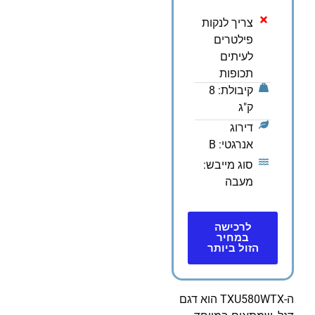
צריך לנקות
פילטרים
לעיתים
תכופות
קיבולת: 8
ק"ג
דירוג
אנרגטי: B
סוג מייבש:
מעבה
לרכישה
במחיר
הזול ביותר
ה-TXU580WTX הוא דגם