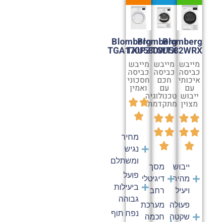
Blomberg
Blomberg
Blomberg
TGA170PZ
TXU580WTX
TGU582WRX
מייבש
מייבש
מייבש
כביסה
כביסה
כביסה
איכותי
חכם
חסכוני
עם
עם
ואמין
ייבוש
טכנולוגיה
מצוין
מתקדמת
מחיר
נגיש
ומשתלם
ייבוש
מסך
פועל
מהיר
דיגיטלי
ביעילות
ויעיל
רחב
גבוהה
פעולה
מערכת
נפח תוף
שקטה
חכמה