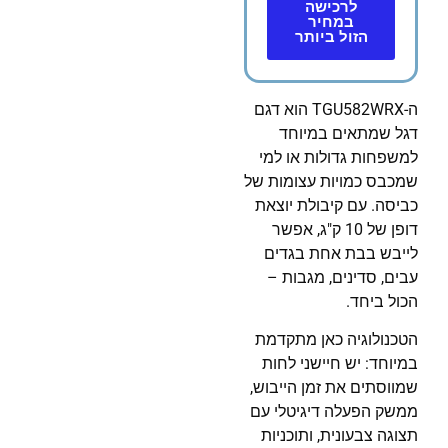
לרכישה
במחיר
הזול ביותר
ה-TGU582WRX הוא דגם
דגל שמתאים במיוחד
למשפחות גדולות או למי
שמכבס כמויות עצומות של
כביסה. עם קיבולת יוצאת
דופן של 10 ק"ג, אפשר
לייבש בבת אחת בגדים
עבים, סדינים, מגבות –
הכול ביחד.
הטכנולוגיה כאן מתקדמת
במיוחד: יש חיישני לחות
שמווסתים את זמן הייבוש,
ממשק הפעלה דיגיטלי עם
תצוגה צבעונית, ותוכניות