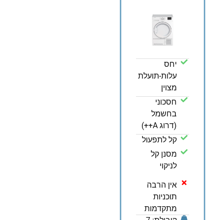
יחס
עלות-תועלת
מצוין
חסכוני
בחשמל
(דרוג A++)
קל לתפעול
מסנן קל
לניקוי
אין הרבה
תוכניות
מתקדמות