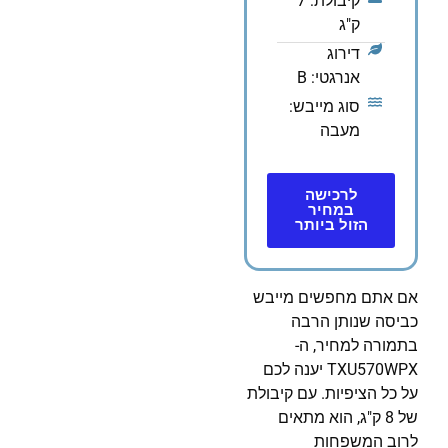
קיבולת: 7
ק"ג
דירוג
אנרגטי: B
סוג מייבש:
מעבה
לרכישה
במחיר
הזול ביותר
אם אתם מחפשים מייבש
כביסה שנותן הרבה
בתמורה למחיר, ה-
TXU570WPX יענה לכם
על כל הציפיות. עם קיבולת
של 8 ק"ג, הוא מתאים
לרוב המשפחות