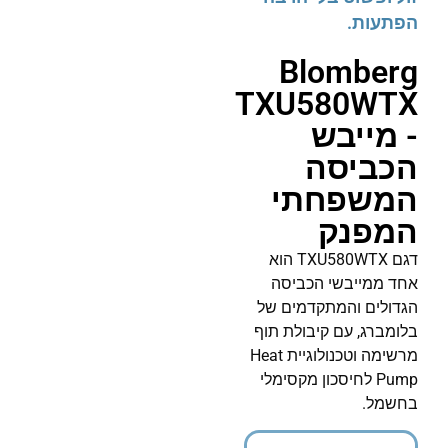
הפתעות.
Blomberg
TXU580WTX
- מייבש
הכביסה
המשפחתי
המפנק
דגם TXU580WTX הוא
אחד ממייבשי הכביסה
הגדולים והמתקדמים של
בלומברג, עם קיבולת תוף
מרשימה וטכנולוגיית Heat
Pump לחיסכון מקסימלי
בחשמל.