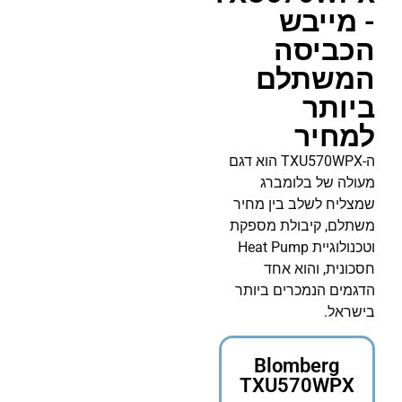
- מייבש
הכביסה
המשתלם
ביותר
למחיר
ה-TXU570WPX הוא דגם
מעולה של בלומברג
שמצליח לשלב בין מחיר
משתלם, קיבולת מספקת
וטכנולוגיית Heat Pump
חסכונית, והוא אחד
הדגמים הנמכרים ביותר
בישראל.
Blomberg
TXU570WPX