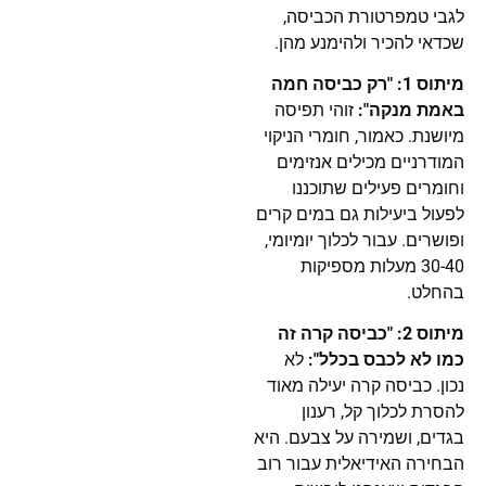
לגבי טמפרטורת הכביסה,
שכדאי להכיר ולהימנע מהן.
מיתוס 1: "רק כביסה חמה
באמת מנקה":
זוהי תפיסה
מיושנת. כאמור, חומרי הניקוי
המודרניים מכילים אנזימים
וחומרים פעילים שתוכננו
לפעול ביעילות גם במים קרים
ופושרים. עבור לכלוך יומיומי,
30-40 מעלות מספיקות
בהחלט.
מיתוס 2: "כביסה קרה זה
כמו לא לכבס בכלל":
לא
נכון. כביסה קרה יעילה מאוד
להסרת לכלוך קל, רענון
בגדים, ושמירה על צבעם. היא
הבחירה האידיאלית עבור רוב